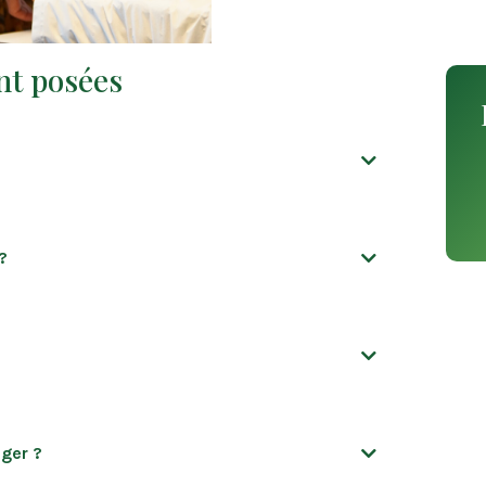
nt posées
?
ager ?